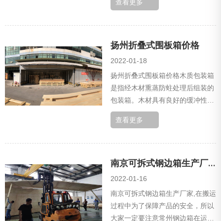
查看更多
一起来看看吧!木箱包装已经成为主
流的包...
扬州折叠式围板箱价格
2022-01-18
扬州折叠式围板箱价格木质包装箱
是指经木材熏蒸防蛀处理后组装的
包装箱。木材具有良好的缓冲性
能、高强度、耐腐蚀性和吸湿性。
查看更多
广泛应用于包装行业。木质包装箱
是最常见的木...
南京可拆式钢边箱生产厂家
2022-01-16
南京可拆式钢边箱生产厂家,在搬运
过程中为了保障产品的安全，所以
大家一定要注意常州钢边箱在运输