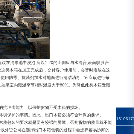
在消毒池中浸泡,所以1:20的比例应与水混合,表面喷胶合
准;这类木箱在加工完成后，交付客户使用前，会暂时堆放在这
期使用防霉、抗菌剂加水对地面进行清洁消毒。它应该进行每
,如果室内潮湿季节相对湿度大于80%。为降低此类木箱受潮
的抗冲击能力，以保护货物不受木箱的损坏。
环境保护的事情。因此，出口木箱必须符合环保的要求。
1510617
木质包装的要求就是要有较强的屏障，否则货物的质量就不能
所以外贸公司在选择出口木箱包装的过程中会选择容易拆卸的