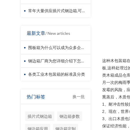
•
常年大量供应插片式钢边箱,可循环使用,降低成本
最新文章
/ New articles
•
围板箱为什么可以成为众多企业放心放择的木包装箱？
•
钢边箱厂商为您详细介绍下怎样处理钢边箱的回收利用问题？
这种木包装箱在
板,这样处理过
•
各类工业木包装箱的标准及分类
类木箱成品仓
月一次的梅雨季
发霉的风险，
热门标签
换一批
熏蒸后，木质包
1、耐冲击性
2、现在，世
插片式钢边箱
钢边箱参数
3、出口木质
保证经济性能
钢边箱应用
钢边箱定制