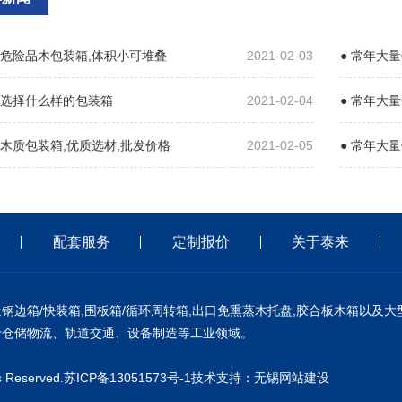
应危险品木包装箱,体积小可堆叠
2021-02-03
● 常年大
该选择什么样的包装箱
2021-02-04
● 常年大
应木质包装箱,优质选材,批发价格
2021-02-05
● 常年大
配套服务
定制报价
关于泰来
边箱/快装箱,围板箱/循环周转箱,出口免熏蒸木托盘,胶合板木箱以及大
于仓储物流、轨道交通、设备制造等工业领域。
Reserved.
苏ICP备13051573号-1
技术支持：
无锡网站建设